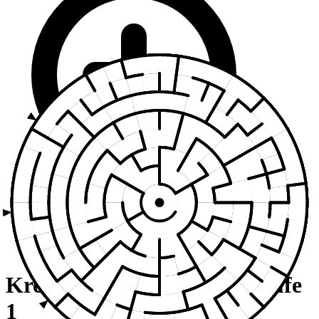
Kreislabyrinth - Einfach Stufe
1