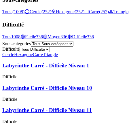
Tous
(
1008
)
⭕
Cercle
(
252
)
🔷
Hexagone
(
252
)
⬜
Carré
(
252
)
🔺
Triangle
Difficulté
Tous
1008
🟢
Facile
336
🟡
Moyen
336
🔴
Difficile
336
Sous-catégories
Difficulté
Cercle
Hexagone
Carré
Triangle
Labyrinthe Carré - Difficile Niveau 1
Difficile
Labyrinthe Carré - Difficile Niveau 10
Difficile
Labyrinthe Carré - Difficile Niveau 11
Difficile