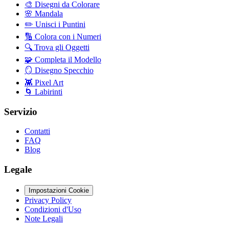
🎨
Disegni da Colorare
🌸
Mandala
✏️
Unisci i Puntini
🔢
Colora con i Numeri
🔍
Trova gli Oggetti
🧩
Completa il Modello
🪞
Disegno Specchio
👾
Pixel Art
🌀
Labirinti
Servizio
Contatti
FAQ
Blog
Legale
Impostazioni Cookie
Privacy Policy
Condizioni d'Uso
Note Legali