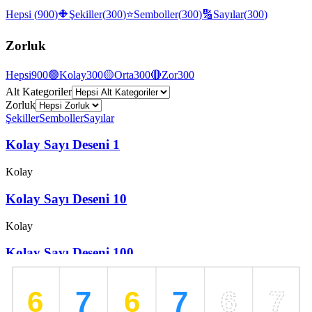
Hepsi
(
900
)
🔶
Şekiller
(
300
)
⭐
Semboller
(
300
)
🔢
Sayılar
(
300
)
Zorluk
Hepsi
900
🟢
Kolay
300
🟡
Orta
300
🔴
Zor
300
Alt Kategoriler
Zorluk
Şekiller
Semboller
Sayılar
Kolay Sayı Deseni 1
Kolay
Kolay Sayı Deseni 10
Kolay
Kolay Sayı Deseni 100
Kolay
Kolay Sayı Deseni 11