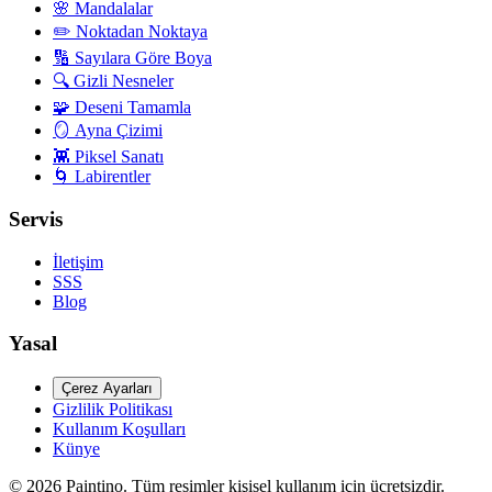
🌸
Mandalalar
✏️
Noktadan Noktaya
🔢
Sayılara Göre Boya
🔍
Gizli Nesneler
🧩
Deseni Tamamla
🪞
Ayna Çizimi
👾
Piksel Sanatı
🌀
Labirentler
Servis
İletişim
SSS
Blog
Yasal
Çerez Ayarları
Gizlilik Politikası
Kullanım Koşulları
Künye
©
2026
Paintino
.
Tüm resimler kişisel kullanım için ücretsizdir.