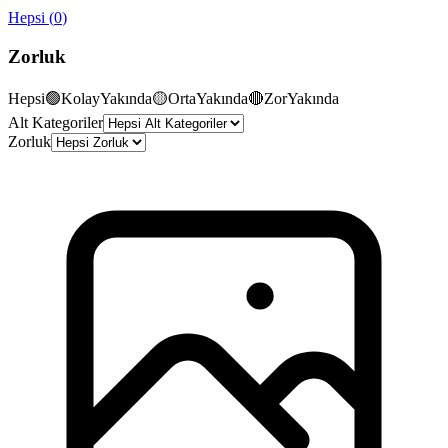
Hepsi
(
0
)
Zorluk
Hepsi
🟢
Kolay
Yakında
🟡
Orta
Yakında
🔴
Zor
Yakında
Alt Kategoriler
Zorluk