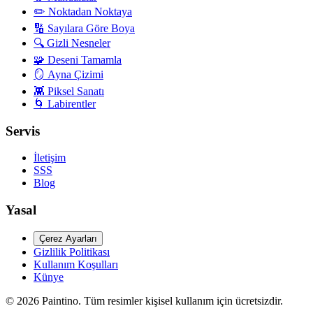
✏️
Noktadan Noktaya
🔢
Sayılara Göre Boya
🔍
Gizli Nesneler
🧩
Deseni Tamamla
🪞
Ayna Çizimi
👾
Piksel Sanatı
🌀
Labirentler
Servis
İletişim
SSS
Blog
Yasal
Çerez Ayarları
Gizlilik Politikası
Kullanım Koşulları
Künye
©
2026
Paintino
.
Tüm resimler kişisel kullanım için ücretsizdir.